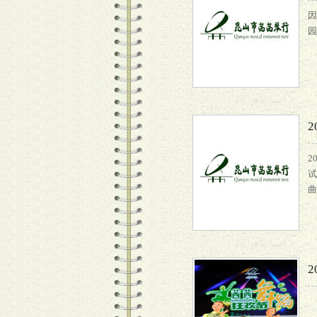
因
园
2
试
曲