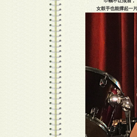
巾帼不让须眉，
女鼓手也能撑起一片