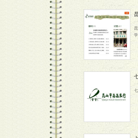
昆
学
七