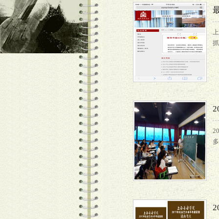
上
抓
2
多